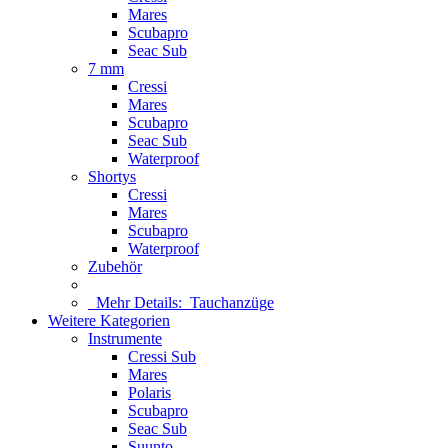
Mares
Scubapro
Seac Sub
7 mm
Cressi
Mares
Scubapro
Seac Sub
Waterproof
Shortys
Cressi
Mares
Scubapro
Waterproof
Zubehör
Mehr Details:
Tauchanzüge
Weitere Kategorien
Instrumente
Cressi Sub
Mares
Polaris
Scubapro
Seac Sub
Suunto