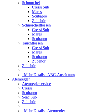
Schnorchel
Cressi Sub
Mares
Scubapro
Zubehör
Schnorchelflossen
Cressi Sub
Mares
Scubapro
Tauchflossen
Cressi Sub
Mares
Scubapro
Zubehör
Zubehör
Mehr Details:
ABC-Ausrüstung
Atemregler
Atemreglerservice
Cressi
Scubapro
Seac Sub
Zubehör
Mehr Details:
Atemregler