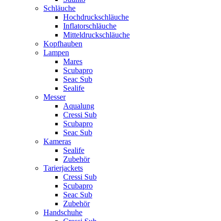
Schläuche
Hochdruckschläuche
Inflatorschläuche
Mitteldruckschläuche
Kopfhauben
Lampen
Mares
Scubapro
Seac Sub
Sealife
Messer
Aqualung
Cressi Sub
Scubapro
Seac Sub
Kameras
Sealife
Zubehör
Tarierjackets
Cressi Sub
Scubapro
Seac Sub
Zubehör
Handschuhe