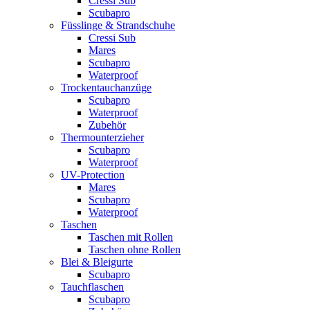
Cressi Sub
Scubapro
Füsslinge & Strandschuhe
Cressi Sub
Mares
Scubapro
Waterproof
Trockentauchanzüge
Scubapro
Waterproof
Zubehör
Thermounterzieher
Scubapro
Waterproof
UV-Protection
Mares
Scubapro
Waterproof
Taschen
Taschen mit Rollen
Taschen ohne Rollen
Blei & Bleigurte
Scubapro
Tauchflaschen
Scubapro