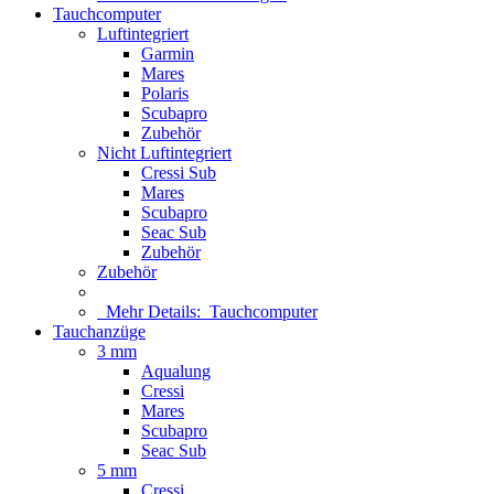
Tauchcomputer
Luftintegriert
Garmin
Mares
Polaris
Scubapro
Zubehör
Nicht Luftintegriert
Cressi Sub
Mares
Scubapro
Seac Sub
Zubehör
Zubehör
Mehr Details:
Tauchcomputer
Tauchanzüge
3 mm
Aqualung
Cressi
Mares
Scubapro
Seac Sub
5 mm
Cressi