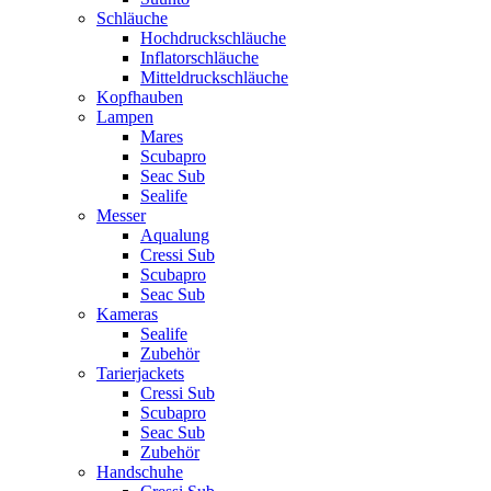
Schläuche
Hochdruckschläuche
Inflatorschläuche
Mitteldruckschläuche
Kopfhauben
Lampen
Mares
Scubapro
Seac Sub
Sealife
Messer
Aqualung
Cressi Sub
Scubapro
Seac Sub
Kameras
Sealife
Zubehör
Tarierjackets
Cressi Sub
Scubapro
Seac Sub
Zubehör
Handschuhe