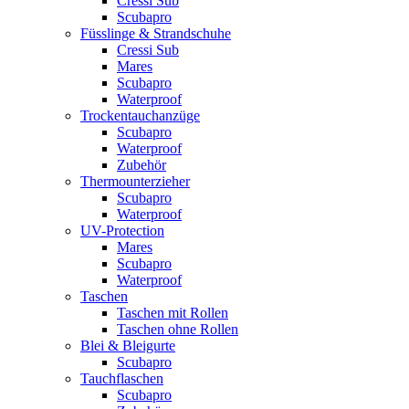
Cressi Sub
Scubapro
Füsslinge & Strandschuhe
Cressi Sub
Mares
Scubapro
Waterproof
Trockentauchanzüge
Scubapro
Waterproof
Zubehör
Thermounterzieher
Scubapro
Waterproof
UV-Protection
Mares
Scubapro
Waterproof
Taschen
Taschen mit Rollen
Taschen ohne Rollen
Blei & Bleigurte
Scubapro
Tauchflaschen
Scubapro