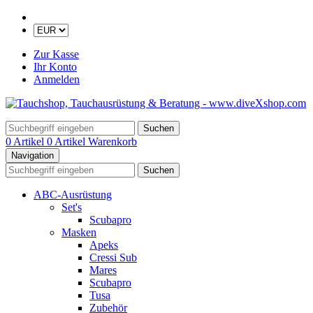
Zur Kasse
Ihr Konto
Anmelden
Suchen
0 Artikel
0 Artikel
Warenkorb
Navigation
Suchen
ABC-Ausrüstung
Set's
Scubapro
Masken
Apeks
Cressi Sub
Mares
Scubapro
Tusa
Zubehör