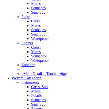
Mares
Scubapro
Seac Sub
7 mm
Cressi
Mares
Scubapro
Seac Sub
Waterproof
Shortys
Cressi
Mares
Scubapro
Waterproof
Zubehör
Mehr Details:
Tauchanzüge
Weitere Kategorien
Instrumente
Cressi Sub
Mares
Polaris
Scubapro
Seac Sub
Suunto