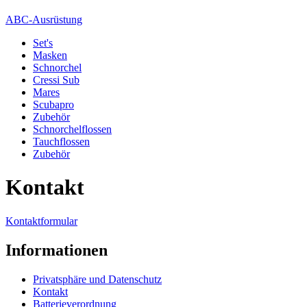
ABC-Ausrüstung
Set's
Masken
Schnorchel
Cressi Sub
Mares
Scubapro
Zubehör
Schnorchelflossen
Tauchflossen
Zubehör
Kontakt
Kontaktformular
Informationen
Privatsphäre und Datenschutz
Kontakt
Batterieverordnung