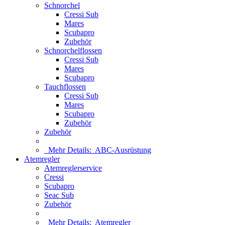
Schnorchel
Cressi Sub
Mares
Scubapro
Zubehör
Schnorchelflossen
Cressi Sub
Mares
Scubapro
Tauchflossen
Cressi Sub
Mares
Scubapro
Zubehör
Zubehör
Mehr Details:
ABC-Ausrüstung
Atemregler
Atemreglerservice
Cressi
Scubapro
Seac Sub
Zubehör
Mehr Details:
Atemregler