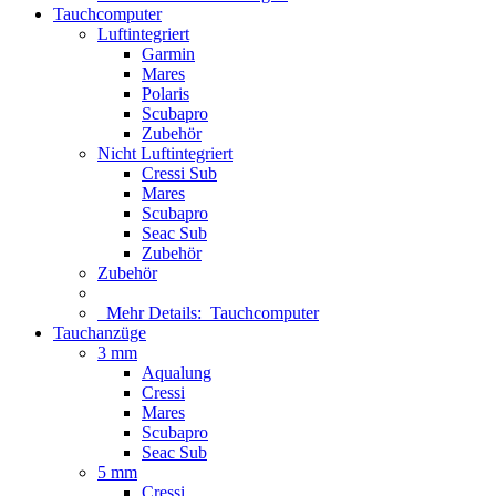
Tauchcomputer
Luftintegriert
Garmin
Mares
Polaris
Scubapro
Zubehör
Nicht Luftintegriert
Cressi Sub
Mares
Scubapro
Seac Sub
Zubehör
Zubehör
Mehr Details:
Tauchcomputer
Tauchanzüge
3 mm
Aqualung
Cressi
Mares
Scubapro
Seac Sub
5 mm
Cressi