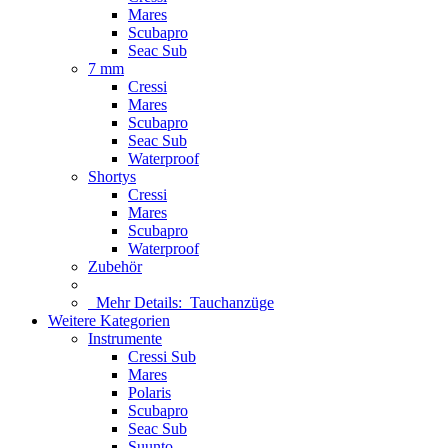
Mares
Scubapro
Seac Sub
7 mm
Cressi
Mares
Scubapro
Seac Sub
Waterproof
Shortys
Cressi
Mares
Scubapro
Waterproof
Zubehör
Mehr Details:
Tauchanzüge
Weitere Kategorien
Instrumente
Cressi Sub
Mares
Polaris
Scubapro
Seac Sub
Suunto