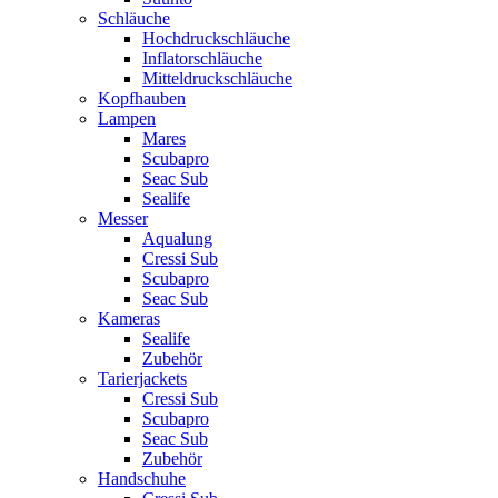
Schläuche
Hochdruckschläuche
Inflatorschläuche
Mitteldruckschläuche
Kopfhauben
Lampen
Mares
Scubapro
Seac Sub
Sealife
Messer
Aqualung
Cressi Sub
Scubapro
Seac Sub
Kameras
Sealife
Zubehör
Tarierjackets
Cressi Sub
Scubapro
Seac Sub
Zubehör
Handschuhe