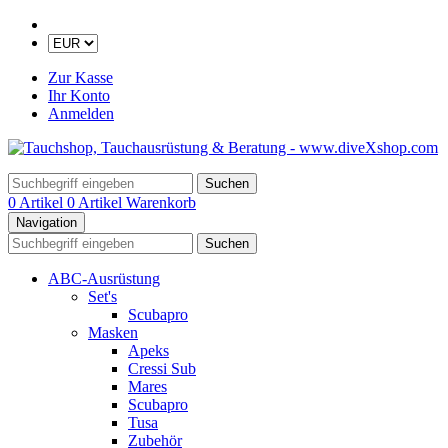
Zur Kasse
Ihr Konto
Anmelden
Suchen
0 Artikel
0 Artikel
Warenkorb
Navigation
Suchen
ABC-Ausrüstung
Set's
Scubapro
Masken
Apeks
Cressi Sub
Mares
Scubapro
Tusa
Zubehör