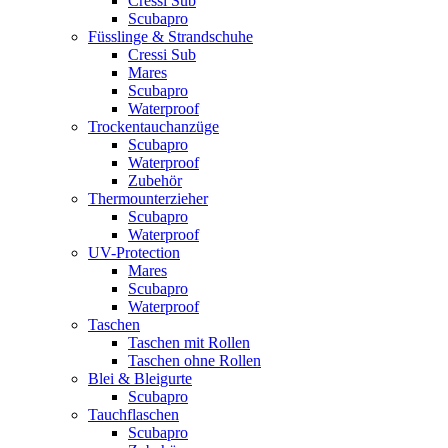
Cressi Sub
Scubapro
Füsslinge & Strandschuhe
Cressi Sub
Mares
Scubapro
Waterproof
Trockentauchanzüge
Scubapro
Waterproof
Zubehör
Thermounterzieher
Scubapro
Waterproof
UV-Protection
Mares
Scubapro
Waterproof
Taschen
Taschen mit Rollen
Taschen ohne Rollen
Blei & Bleigurte
Scubapro
Tauchflaschen
Scubapro