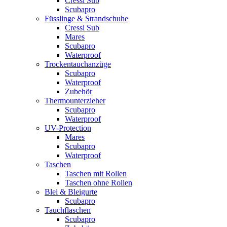
Cressi Sub
Scubapro
Füsslinge & Strandschuhe
Cressi Sub
Mares
Scubapro
Waterproof
Trockentauchanzüge
Scubapro
Waterproof
Zubehör
Thermounterzieher
Scubapro
Waterproof
UV-Protection
Mares
Scubapro
Waterproof
Taschen
Taschen mit Rollen
Taschen ohne Rollen
Blei & Bleigurte
Scubapro
Tauchflaschen
Scubapro