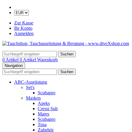
Zur Kasse
Ihr Konto
Anmelden
Suchen
0 Artikel
0 Artikel
Warenkorb
Navigation
Suchen
ABC-Ausrüstung
Set's
Scubapro
Masken
Apeks
Cressi Sub
Mares
Scubapro
Tusa
Zubehör