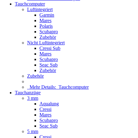
Tauchcomputer
Luftintegriert
Garmin
Mares
Polaris
Scubapro
Zubehör
Nicht Luftintegriert
Cressi Sub
Mares
Scubapro
Seac Sub
Zubehör
Zubehör
Mehr Details:
Tauchcomputer
Tauchanzüge
3 mm
Aqualung
Cressi
Mares
Scubapro
Seac Sub
5 mm
Cressi