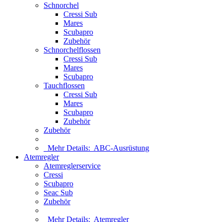
Schnorchel
Cressi Sub
Mares
Scubapro
Zubehör
Schnorchelflossen
Cressi Sub
Mares
Scubapro
Tauchflossen
Cressi Sub
Mares
Scubapro
Zubehör
Zubehör
Mehr Details:
ABC-Ausrüstung
Atemregler
Atemreglerservice
Cressi
Scubapro
Seac Sub
Zubehör
Mehr Details:
Atemregler