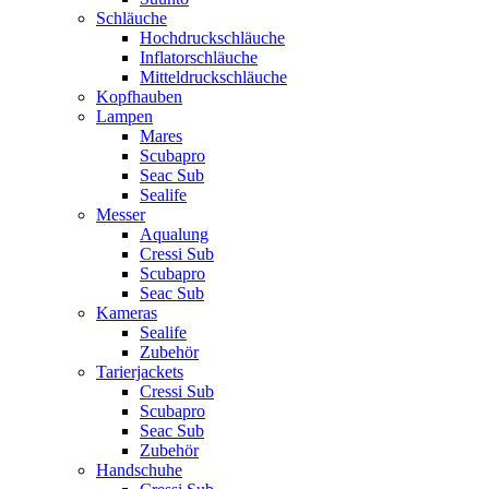
Schläuche
Hochdruckschläuche
Inflatorschläuche
Mitteldruckschläuche
Kopfhauben
Lampen
Mares
Scubapro
Seac Sub
Sealife
Messer
Aqualung
Cressi Sub
Scubapro
Seac Sub
Kameras
Sealife
Zubehör
Tarierjackets
Cressi Sub
Scubapro
Seac Sub
Zubehör
Handschuhe