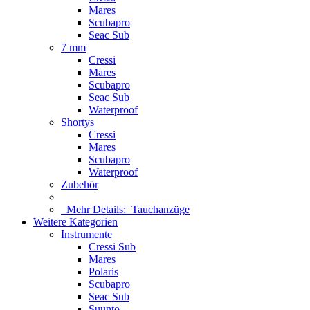
Mares
Scubapro
Seac Sub
7 mm
Cressi
Mares
Scubapro
Seac Sub
Waterproof
Shortys
Cressi
Mares
Scubapro
Waterproof
Zubehör
Mehr Details:
Tauchanzüge
Weitere Kategorien
Instrumente
Cressi Sub
Mares
Polaris
Scubapro
Seac Sub
Suunto