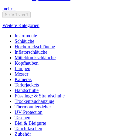
mehr...
Seite 1 von 1
Weitere Kategorien
Instrumente
Schläuche
Hochdruckschläuche
Inflatorschläuche
Mitteldruckschläuche
Kopfhauben
Lampen
Messer
Kameras
Tarierjackets
Handschuhe
Füsslinge & Strandschuhe
Trockentauchanzüge
Thermounterzieher
UV-Protection
Taschen
Blei & Bleigurte
Tauchflaschen
Zubehör