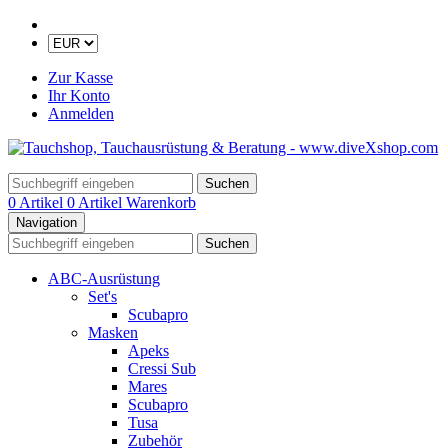
Zur Kasse
Ihr Konto
Anmelden
Suchen
0 Artikel
0 Artikel
Warenkorb
Navigation
Suchen
ABC-Ausrüstung
Set's
Scubapro
Masken
Apeks
Cressi Sub
Mares
Scubapro
Tusa
Zubehör