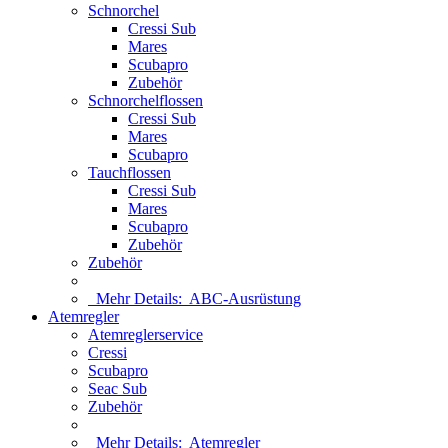
Schnorchel
Cressi Sub
Mares
Scubapro
Zubehör
Schnorchelflossen
Cressi Sub
Mares
Scubapro
Tauchflossen
Cressi Sub
Mares
Scubapro
Zubehör
Zubehör
Mehr Details:
ABC-Ausrüstung
Atemregler
Atemreglerservice
Cressi
Scubapro
Seac Sub
Zubehör
Mehr Details:
Atemregler