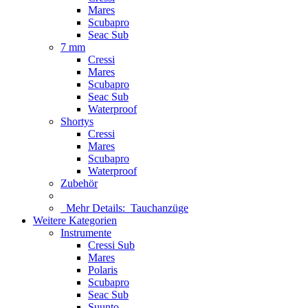
Mares
Scubapro
Seac Sub
7 mm
Cressi
Mares
Scubapro
Seac Sub
Waterproof
Shortys
Cressi
Mares
Scubapro
Waterproof
Zubehör
Mehr Details:
Tauchanzüge
Weitere Kategorien
Instrumente
Cressi Sub
Mares
Polaris
Scubapro
Seac Sub
Suunto