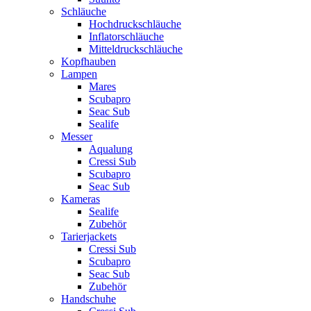
Schläuche
Hochdruckschläuche
Inflatorschläuche
Mitteldruckschläuche
Kopfhauben
Lampen
Mares
Scubapro
Seac Sub
Sealife
Messer
Aqualung
Cressi Sub
Scubapro
Seac Sub
Kameras
Sealife
Zubehör
Tarierjackets
Cressi Sub
Scubapro
Seac Sub
Zubehör
Handschuhe