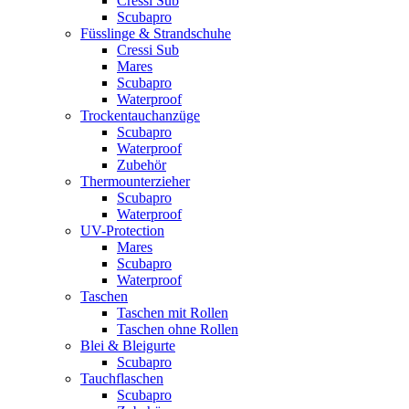
Cressi Sub
Scubapro
Füsslinge & Strandschuhe
Cressi Sub
Mares
Scubapro
Waterproof
Trockentauchanzüge
Scubapro
Waterproof
Zubehör
Thermounterzieher
Scubapro
Waterproof
UV-Protection
Mares
Scubapro
Waterproof
Taschen
Taschen mit Rollen
Taschen ohne Rollen
Blei & Bleigurte
Scubapro
Tauchflaschen
Scubapro