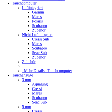
Tauchcomputer
Luftintegriert
Garmin
Mares
Polaris
Scubapro
Zubehör
Nicht Luftintegriert
Cressi Sub
Mares
Scubapro
Seac Sub
Zubehör
Zubehör
Mehr Details:
Tauchcomputer
Tauchanzüge
3 mm
Aqualung
Cressi
Mares
Scubapro
Seac Sub
5 mm
Cressi