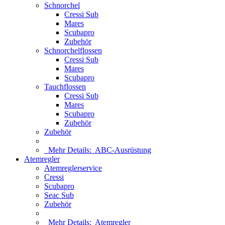
Schnorchel
Cressi Sub
Mares
Scubapro
Zubehör
Schnorchelflossen
Cressi Sub
Mares
Scubapro
Tauchflossen
Cressi Sub
Mares
Scubapro
Zubehör
Zubehör
Mehr Details:
ABC-Ausrüstung
Atemregler
Atemreglerservice
Cressi
Scubapro
Seac Sub
Zubehör
Mehr Details:
Atemregler