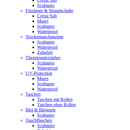
Cressi Sub
Scubapro
Füsslinge & Strandschuhe
Cressi Sub
Mares
Scubapro
Waterproof
Trockentauchanzüge
Scubapro
Waterproof
Zubehör
Thermounterzieher
Scubapro
Waterproof
UV-Protection
Mares
Scubapro
Waterproof
Taschen
Taschen mit Rollen
Taschen ohne Rollen
Blei & Bleigurte
Scubapro
Tauchflaschen
Scubapro