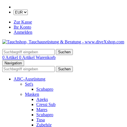
Zur Kasse
Ihr Konto
Anmelden
Suchen
0 Artikel
0 Artikel
Warenkorb
Navigation
Suchen
ABC-Ausrüstung
Set's
Scubapro
Masken
Apeks
Cressi Sub
Mares
Scubapro
Tusa
Zubehör