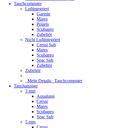
Tauchcomputer
Luftintegriert
Garmin
Mares
Polaris
Scubapro
Zubehör
Nicht Luftintegriert
Cressi Sub
Mares
Scubapro
Seac Sub
Zubehör
Zubehör
Mehr Details:
Tauchcomputer
Tauchanzüge
3 mm
Aqualung
Cressi
Mares
Scubapro
Seac Sub
5 mm
Cressi