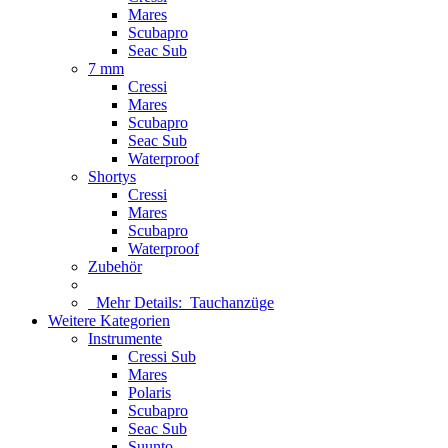
Mares
Scubapro
Seac Sub
7 mm
Cressi
Mares
Scubapro
Seac Sub
Waterproof
Shortys
Cressi
Mares
Scubapro
Waterproof
Zubehör
Mehr Details:
Tauchanzüge
Weitere Kategorien
Instrumente
Cressi Sub
Mares
Polaris
Scubapro
Seac Sub
Suunto