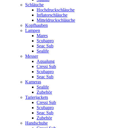
Schläuche
Hochdruckschläuche
Inflatorschläuche
Mitteldruckschläuche
Kopfhauben
Lampen
Mares
Scubapro
Seac Sub
Sealife
Messer
Aqualung
Cressi Sub
Scubapro
Seac Sub
Kameras
Sealife
Zubehör
Tarierjackets
Cressi Sub
Scubapro
Seac Sub
Zubehör
Handschuhe